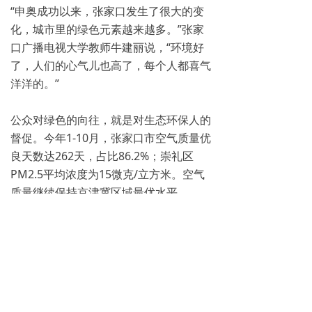
“申奥成功以来，张家口发生了很大的变
化，城市里的绿色元素越来越多。”张家
口广播电视大学教师牛建丽说，“环境好
了，人们的心气儿也高了，每个人都喜气
洋洋的。”
公众对绿色的向往，就是对生态环保人的
督促。今年1-10月，张家口市空气质量优
良天数达262天，占比86.2%；崇礼区
PM2.5平均浓度为15微克/立方米。空气
质量继续保持京津冀区域最优水平。
冬奥会临近，张家口准备好了吗？“我们
在梳理研究历年污染物超标天气成因的基
础上，已经制定了整个区域的综合减排方
案，目前正在按时序推进。”赵强充满干
劲儿地说。